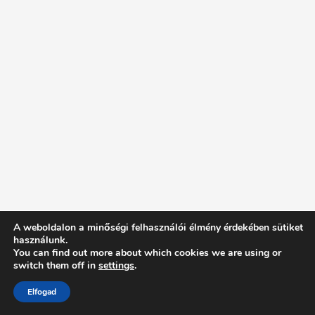
A weboldalon a minőségi felhasználói élmény érdekében sütiket
használunk.
You can find out more about which cookies we are using or
switch them off in
settings
.
Elfogad
Intentionally Blank - Proudly powered by WordPress