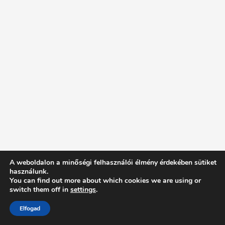
A weboldalon a minőségi felhasználói élmény érdekében sütiket
használunk.
You can find out more about which cookies we are using or
switch them off in
settings
.
Elfogad
Intentionally Blank - Proudly powered by WordPress