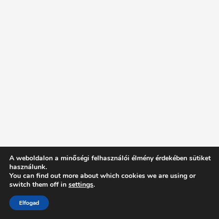
A weboldalon a minőségi felhasználói élmény érdekében sütiket
használunk.
You can find out more about which cookies we are using or
switch them off in
settings
.
Elfogad
Intentionally Blank - Proudly powered by WordPress