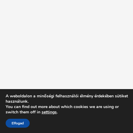
A weboldalon a minőségi felhasználói élmény érdekében sütiket
használunk.
You can find out more about which cookies we are using or
switch them off in
settings
.
Elfogad
Intentionally Blank - Proudly powered by WordPress