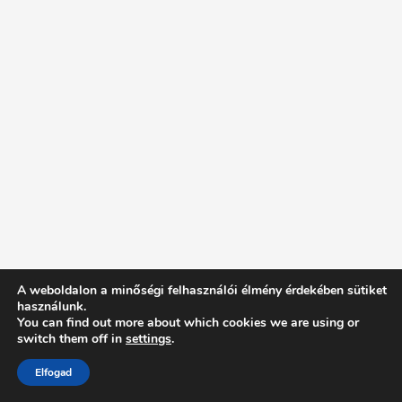
A weboldalon a minőségi felhasználói élmény érdekében sütiket
használunk.
You can find out more about which cookies we are using or
switch them off in
settings
.
Elfogad
Intentionally Blank - Proudly powered by WordPress