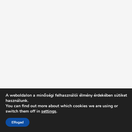
A weboldalon a minőségi felhasználói élmény érdekében sütiket
használunk.
You can find out more about which cookies we are using or
switch them off in
settings
.
Elfogad
Intentionally Blank - Proudly powered by WordPress