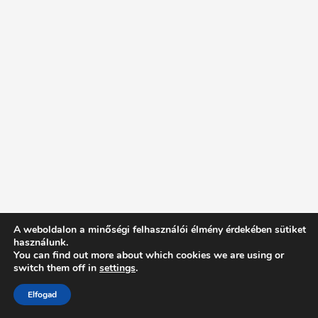
A weboldalon a minőségi felhasználói élmény érdekében sütiket
használunk.
You can find out more about which cookies we are using or
switch them off in
settings
.
Elfogad
Intentionally Blank - Proudly powered by WordPress