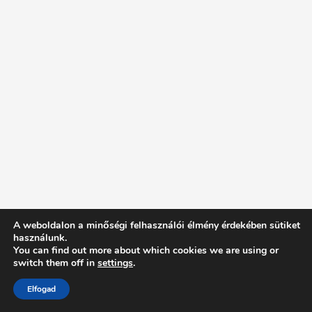
A weboldalon a minőségi felhasználói élmény érdekében sütiket
használunk.
You can find out more about which cookies we are using or
switch them off in
settings
.
Elfogad
Intentionally Blank - Proudly powered by WordPress