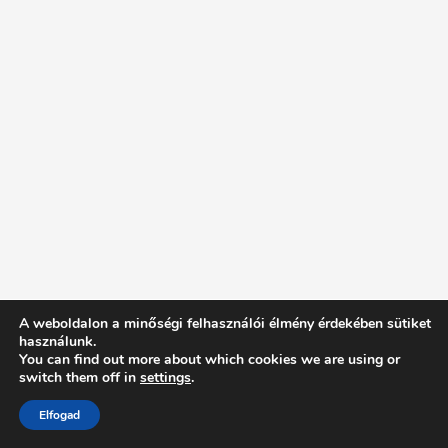
A weboldalon a minőségi felhasználói élmény érdekében sütiket
használunk.
You can find out more about which cookies we are using or
switch them off in
settings
.
Elfogad
Intentionally Blank - Proudly powered by WordPress