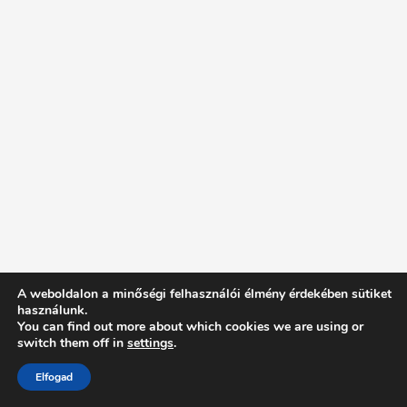
A weboldalon a minőségi felhasználói élmény érdekében sütiket
használunk.
You can find out more about which cookies we are using or
switch them off in
settings
.
Elfogad
Intentionally Blank - Proudly powered by WordPress