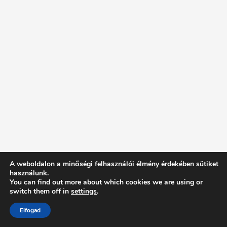
A weboldalon a minőségi felhasználói élmény érdekében sütiket
használunk.
You can find out more about which cookies we are using or
switch them off in
settings
.
Elfogad
Intentionally Blank - Proudly powered by WordPress