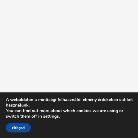
A weboldalon a minőségi felhasználói élmény érdekében sütiket
használunk.
You can find out more about which cookies we are using or
switch them off in
settings
.
Elfogad
Intentionally Blank - Proudly powered by WordPress