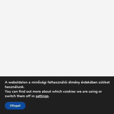
A weboldalon a minőségi felhasználói élmény érdekében sütiket
használunk.
You can find out more about which cookies we are using or
switch them off in
settings
.
Elfogad
Intentionally Blank - Proudly powered by WordPress