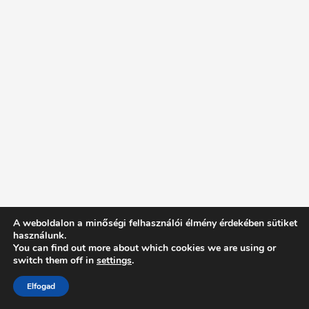
A weboldalon a minőségi felhasználói élmény érdekében sütiket
használunk.
You can find out more about which cookies we are using or
switch them off in
settings
.
Elfogad
Intentionally Blank - Proudly powered by WordPress