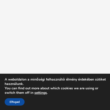
A weboldalon a minőségi felhasználói élmény érdekében sütiket
használunk.
You can find out more about which cookies we are using or
switch them off in
settings
.
Elfogad
Intentionally Blank - Proudly powered by WordPress