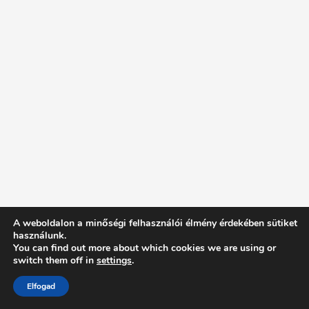
A weboldalon a minőségi felhasználói élmény érdekében sütiket
használunk.
You can find out more about which cookies we are using or
switch them off in
settings
.
Elfogad
Intentionally Blank - Proudly powered by WordPress