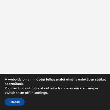
A weboldalon a minőségi felhasználói élmény érdekében sütiket
használunk.
You can find out more about which cookies we are using or
switch them off in
settings
.
Elfogad
Intentionally Blank - Proudly powered by WordPress