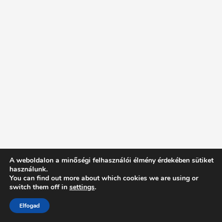
A weboldalon a minőségi felhasználói élmény érdekében sütiket
használunk.
You can find out more about which cookies we are using or
switch them off in
settings
.
Elfogad
Intentionally Blank - Proudly powered by WordPress