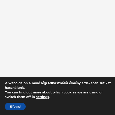
A weboldalon a minőségi felhasználói élmény érdekében sütiket
használunk.
You can find out more about which cookies we are using or
switch them off in
settings
.
Elfogad
Intentionally Blank - Proudly powered by WordPress