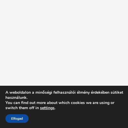
A weboldalon a minőségi felhasználói élmény érdekében sütiket
használunk.
You can find out more about which cookies we are using or
switch them off in
settings
.
Elfogad
Intentionally Blank - Proudly powered by WordPress