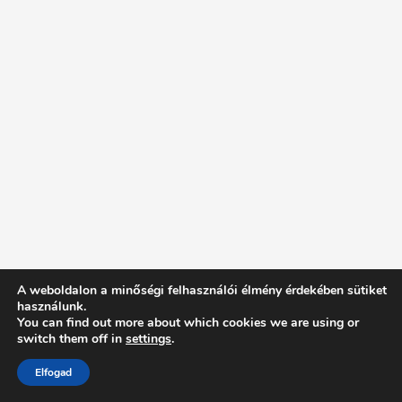
A weboldalon a minőségi felhasználói élmény érdekében sütiket
használunk.
You can find out more about which cookies we are using or
switch them off in
settings
.
Elfogad
Intentionally Blank - Proudly powered by WordPress