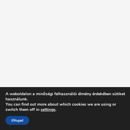
A weboldalon a minőségi felhasználói élmény érdekében sütiket
használunk.
You can find out more about which cookies we are using or
switch them off in
settings
.
Elfogad
Intentionally Blank - Proudly powered by WordPress