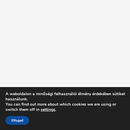
A weboldalon a minőségi felhasználói élmény érdekében sütiket
használunk.
You can find out more about which cookies we are using or
switch them off in
settings
.
Elfogad
Intentionally Blank - Proudly powered by WordPress