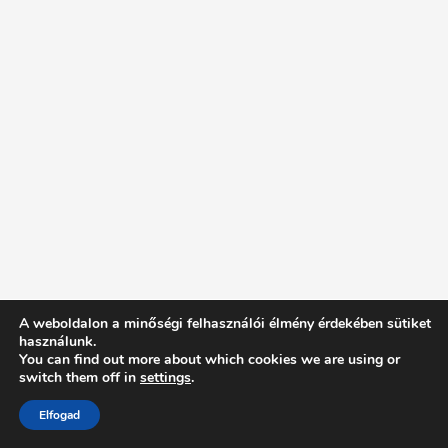
A weboldalon a minőségi felhasználói élmény érdekében sütiket
használunk.
You can find out more about which cookies we are using or
switch them off in
settings
.
Elfogad
Intentionally Blank - Proudly powered by WordPress