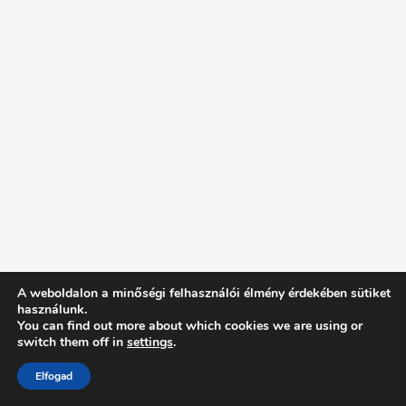
A weboldalon a minőségi felhasználói élmény érdekében sütiket
használunk.
You can find out more about which cookies we are using or
switch them off in
settings
.
Elfogad
Intentionally Blank - Proudly powered by WordPress