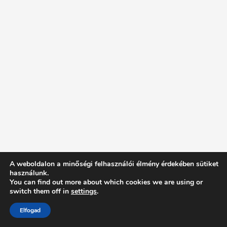
A weboldalon a minőségi felhasználói élmény érdekében sütiket
használunk.
You can find out more about which cookies we are using or
switch them off in
settings
.
Elfogad
Intentionally Blank - Proudly powered by WordPress