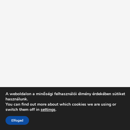
A weboldalon a minőségi felhasználói élmény érdekében sütiket
használunk.
You can find out more about which cookies we are using or
switch them off in
settings
.
Elfogad
Intentionally Blank - Proudly powered by WordPress