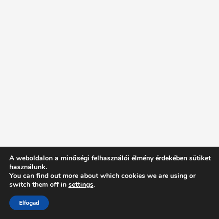
A weboldalon a minőségi felhasználói élmény érdekében sütiket
használunk.
You can find out more about which cookies we are using or
switch them off in
settings
.
Elfogad
Intentionally Blank - Proudly powered by WordPress