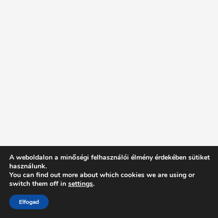
A weboldalon a minőségi felhasználói élmény érdekében sütiket
használunk.
You can find out more about which cookies we are using or
switch them off in
settings
.
Elfogad
Intentionally Blank - Proudly powered by WordPress