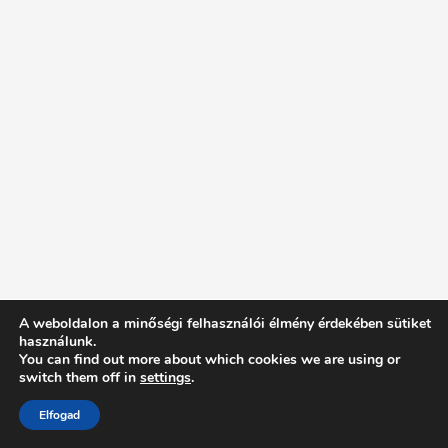
A weboldalon a minőségi felhasználói élmény érdekében sütiket
használunk.
You can find out more about which cookies we are using or
switch them off in
settings
.
Elfogad
Intentionally Blank - Proudly powered by WordPress