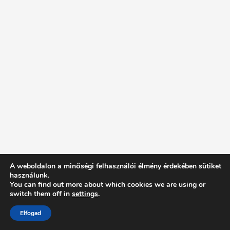
A weboldalon a minőségi felhasználói élmény érdekében sütiket
használunk.
You can find out more about which cookies we are using or
switch them off in
settings
.
Elfogad
Intentionally Blank - Proudly powered by WordPress