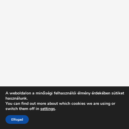
A weboldalon a minőségi felhasználói élmény érdekében sütiket
használunk.
You can find out more about which cookies we are using or
switch them off in
settings
.
Elfogad
Intentionally Blank - Proudly powered by WordPress