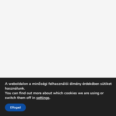
A weboldalon a minőségi felhasználói élmény érdekében sütiket
használunk.
You can find out more about which cookies we are using or
switch them off in
settings
.
Elfogad
Intentionally Blank - Proudly powered by WordPress