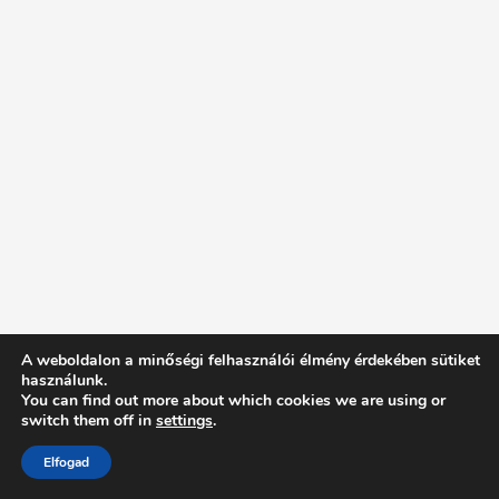
A weboldalon a minőségi felhasználói élmény érdekében sütiket
használunk.
You can find out more about which cookies we are using or
switch them off in
settings
.
Elfogad
Intentionally Blank - Proudly powered by WordPress