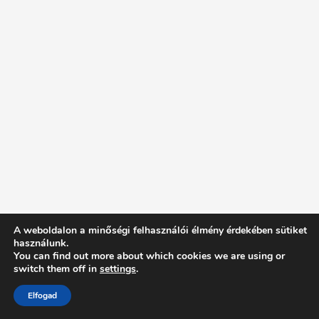
A weboldalon a minőségi felhasználói élmény érdekében sütiket
használunk.
You can find out more about which cookies we are using or
switch them off in
settings
.
Elfogad
Intentionally Blank - Proudly powered by WordPress