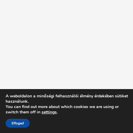
A weboldalon a minőségi felhasználói élmény érdekében sütiket
használunk.
You can find out more about which cookies we are using or
switch them off in
settings
.
Elfogad
Intentionally Blank - Proudly powered by WordPress