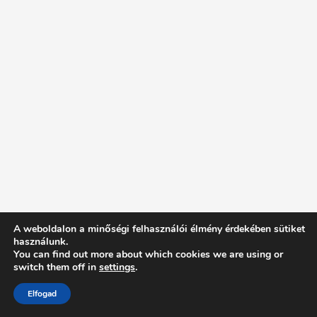
A weboldalon a minőségi felhasználói élmény érdekében sütiket
használunk.
You can find out more about which cookies we are using or
switch them off in
settings
.
Elfogad
Intentionally Blank - Proudly powered by WordPress