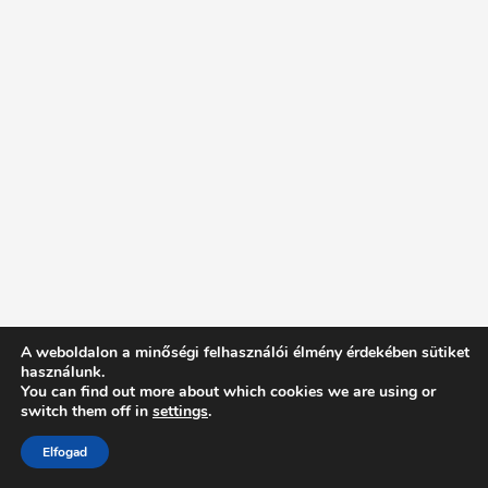
A weboldalon a minőségi felhasználói élmény érdekében sütiket
használunk.
You can find out more about which cookies we are using or
switch them off in
settings
.
Elfogad
Intentionally Blank - Proudly powered by WordPress