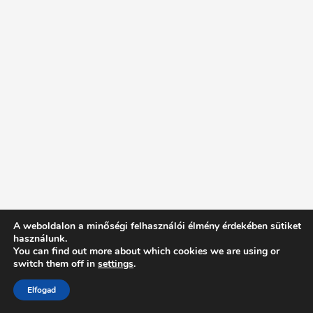
A weboldalon a minőségi felhasználói élmény érdekében sütiket
használunk.
You can find out more about which cookies we are using or
switch them off in
settings
.
Elfogad
Intentionally Blank - Proudly powered by WordPress