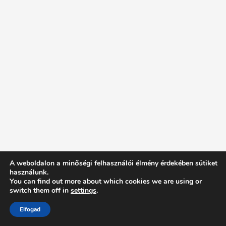
A weboldalon a minőségi felhasználói élmény érdekében sütiket
használunk.
You can find out more about which cookies we are using or
switch them off in
settings
.
Elfogad
Intentionally Blank - Proudly powered by WordPress