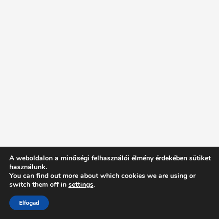
A weboldalon a minőségi felhasználói élmény érdekében sütiket
használunk.
You can find out more about which cookies we are using or
switch them off in
settings
.
Elfogad
Intentionally Blank - Proudly powered by WordPress