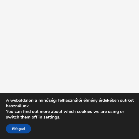
A weboldalon a minőségi felhasználói élmény érdekében sütiket
használunk.
You can find out more about which cookies we are using or
switch them off in
settings
.
Elfogad
Intentionally Blank - Proudly powered by WordPress