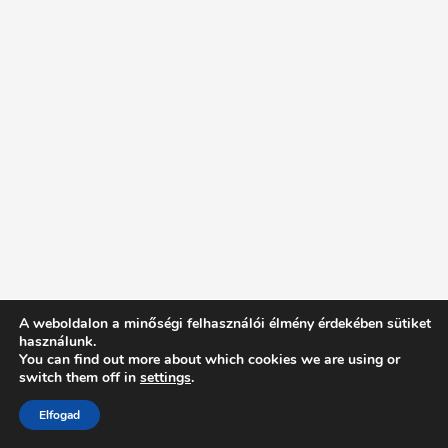
A weboldalon a minőségi felhasználói élmény érdekében sütiket
használunk.
You can find out more about which cookies we are using or
switch them off in
settings
.
Elfogad
Intentionally Blank - Proudly powered by WordPress