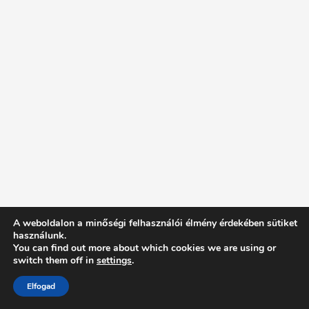
A weboldalon a minőségi felhasználói élmény érdekében sütiket
használunk.
You can find out more about which cookies we are using or
switch them off in
settings
.
Elfogad
Intentionally Blank - Proudly powered by WordPress